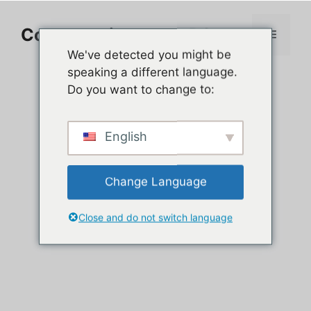
Aller
au
Comment jouer sur PC
Menu
contenu
We've detected you might be
speaking a different language.
Do you want to change to:
English
Change Language
Close and do not switch language