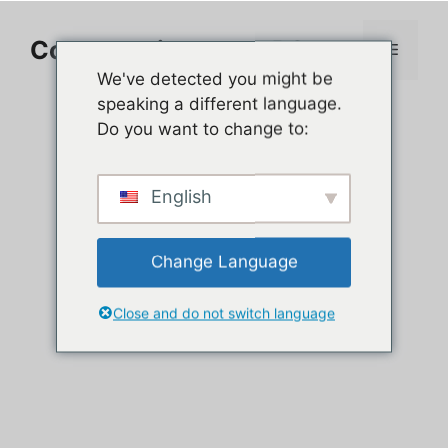
Aller
au
Comment jouer sur PC
Menu
contenu
We've detected you might be
speaking a different language.
Do you want to change to:
English
Change Language
Close and do not switch language