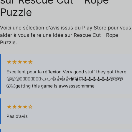
Puzzle
Voici une sélection d'avis issus du Play Store pour vous
aider à vous faire une idée sur Rescue Cut - Rope
Puzzle.
★★★★★
Excellent pour la réflexion Very good stuff they got there
🙂🙂🙂🏃‍♂️🏃‍♂️🏃‍♂️🏃‍♂️👈👉👍👍👍👍🧠💣💥🕹🕹🕹🕹🕹🕹🎲🎲🎲
🕢🕢getting this game is awwssssommme
★★★★☆
Pas d'avis