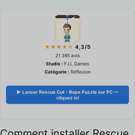
★★★★☆
4,3/5
21 385 avis
Studio :
F.I.L Games
Catégorie :
Réflexion
▶ Lancer Rescue Cut - Rope Puzzle sur PC —
cliquez ici
Comment installer Rescue