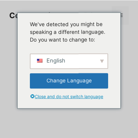
Aller
au
Comment jouer sur PC
Menu
contenu
We've detected you might be
speaking a different language.
Do you want to change to:
English
Change Language
Close and do not switch language