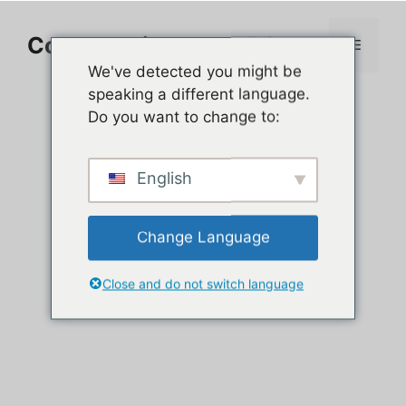
Aller
au
Comment jouer sur PC
Menu
contenu
We've detected you might be
speaking a different language.
Do you want to change to:
English
Change Language
Close and do not switch language