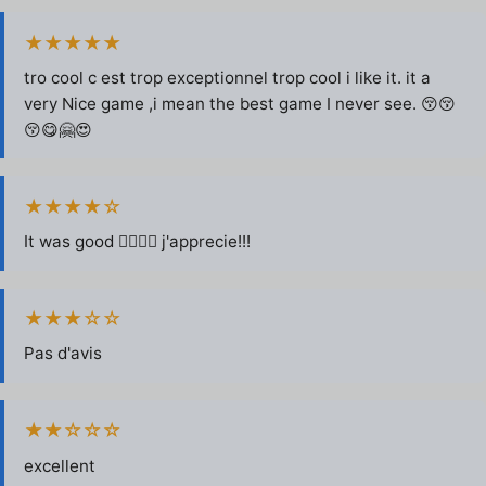
★★★★★
tro cool c est trop exceptionnel trop cool i like it. it a
very Nice game ,i mean the best game I never see. 😚😚
😚😋🤗😍
★★★★☆
It was good 👍🏻😁😁 j'apprecie!!!
★★★☆☆
Pas d'avis
★★☆☆☆
excellent