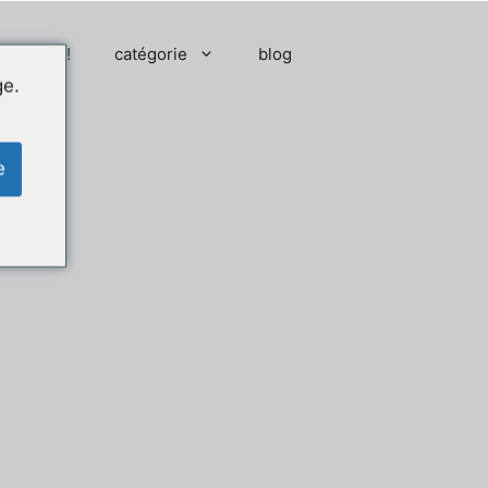
 moment !
catégorie
blog
ge.
e