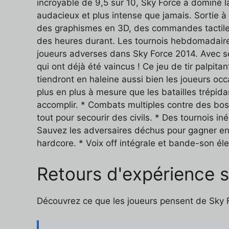
incroyable de 9,5 sur 10, Sky Force a dominé la
audacieux et plus intense que jamais. Sortie à
des graphismes en 3D, des commandes tactiles i
des heures durant. Les tournois hebdomadaire
joueurs adverses dans Sky Force 2014. Avec ses
qui ont déjà été vaincus ! Ce jeu de tir palpit
tiendront en haleine aussi bien les joueurs oc
plus en plus à mesure que les batailles trépi
accomplir. * Combats multiples contre des boss
tout pour secourir des civils. * Des tournois i
Sauvez les adversaires déchus pour gagner enco
hardcore. * Voix off intégrale et bande-son él
Retours d'expérience 
Découvrez ce que les joueurs pensent de Sky Fo