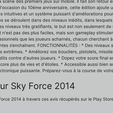
 scène des premiers jeux sur mobile. Il fait son retour e
 l'occasion du 10ème anniversaire, cette édition ajoute 
ntuitives et un système puissant d'améliorations pour c
s se déroulent dans des niveaux inédits, dans lesquels
 niveaux très gratifiants, le but est non seulement de 
ant n'est pas des plus faciles, mais son gameplay stimula
casionnels que les joueurs acharnés, chacun cherchant à
dantes s’enchaînent. FONCTIONNALITÉS : * Des niveaux 
 extrêmes. * Améliorez vos boucliers, pistolets, missi
nédits contre d'autres joueurs. * Dopez votre score final
re plus de vies et d'étoiles. * Accessible aussi bien 
ectronique puissante. Préparez-vous à la course de votr
sur Sky Force 2014
rce 2014 à travers ces avis récupérés sur le Play Store