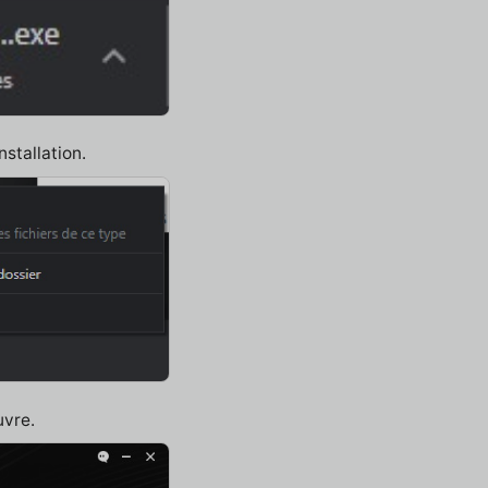
nstallation.
uvre.