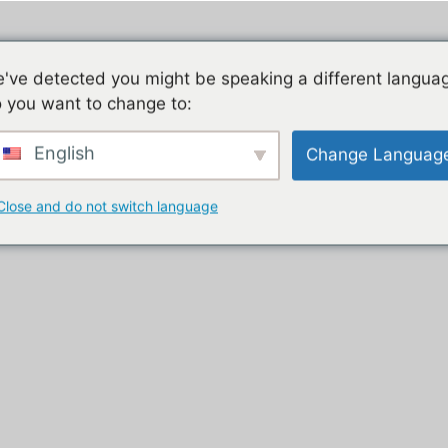
Jeu mobile, la liste de nos tutos
Les jeux mobiles du
've detected you might be speaking a different langua
 you want to change to:
t
English
Change Languag
Close and do not switch language