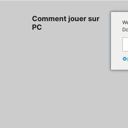
Aller
au
Accueil
Comment jouer sur
contenu
We
PC
Do
Contac