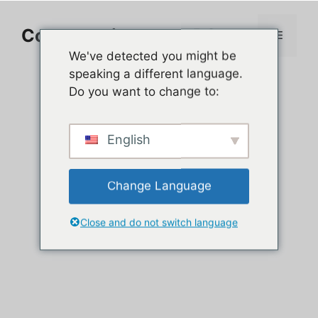
Aller
au
Comment jouer sur PC
Menu
contenu
We've detected you might be
speaking a different language.
Do you want to change to:
English
Change Language
Close and do not switch language