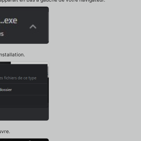
nstallation.
uvre.