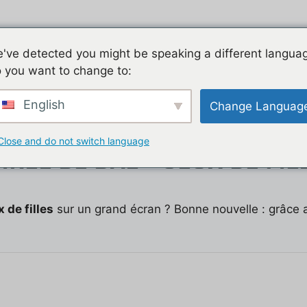
Jeu mobile, la liste de nos tutos
Les jeux mobiles du
've detected you might be speaking a different langua
 you want to change to:
t
English
Change Languag
Close and do not switch language
RÉE DE BAL – JEUX DE FIL
 de filles
sur un grand écran ? Bonne nouvelle : grâce 