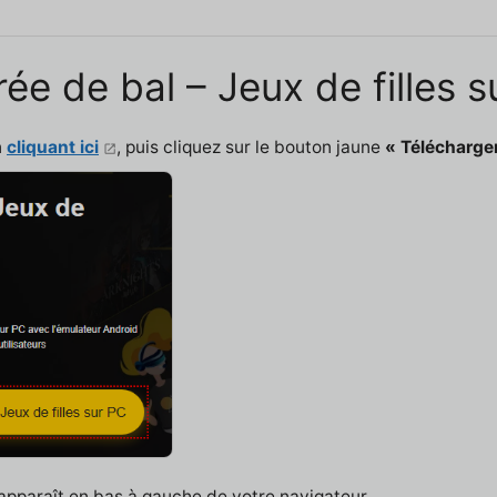
ée de bal – Jeux de filles s
n
cliquant ici
, puis cliquez sur le bouton jaune
« Télécharger
 apparaît en bas à gauche de votre navigateur.