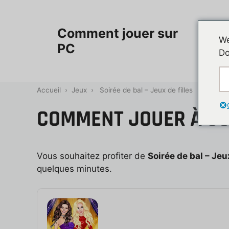
Aller
au
Accueil
Comment jouer sur
contenu
We
PC
Do
Contac
Accueil
›
Jeux
›
Soirée de bal – Jeux de filles
COMMENT JOUER À SOI
Vous souhaitez profiter de
Soirée de bal – Jeux
quelques minutes.