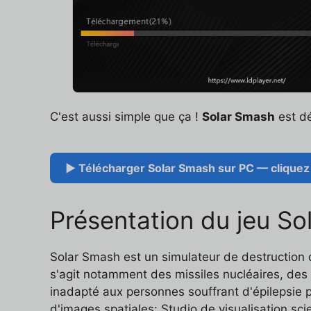
C'est aussi simple que ça !
Solar Smash
est dé
▶ Télécharger Solar Smash sur PC — cliquez 
Présentation du jeu S
Solar Smash est un simulateur de destruction de
s'agit notamment des missiles nucléaires, des 
inadapté aux personnes souffrant d'épilepsie p
d'images spatiales: Studio de visualisation sc