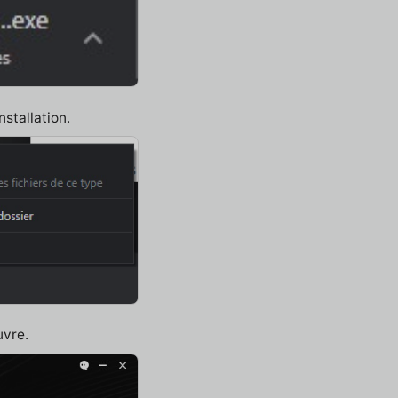
nstallation.
uvre.