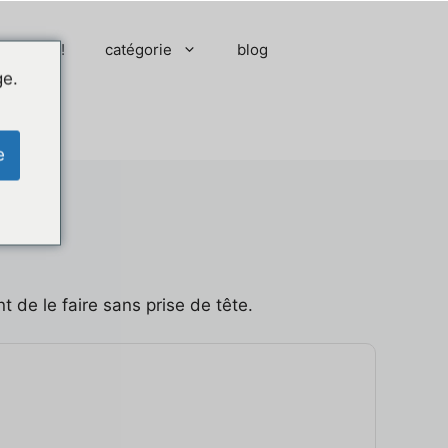
 moment !
catégorie
blog
ge.
e
 de le faire sans prise de tête.