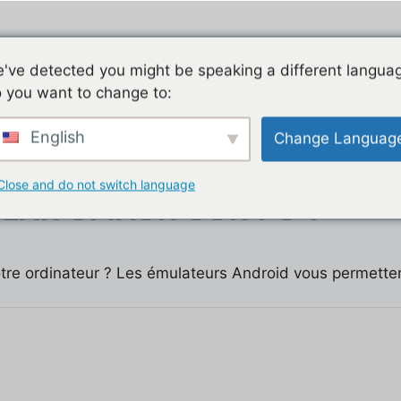
Jeu mobile, la liste de nos tutos
Les jeux mobiles du
've detected you might be speaking a different langua
 you want to change to:
t
English
Change Languag
Close and do not switch language
LAR SMASH SUR PC ?
tre ordinateur ? Les émulateurs Android vous permettent