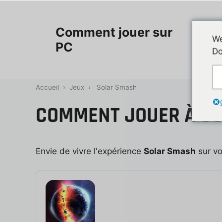
Aller
au
Accueil
Comment jouer sur
contenu
We
PC
Do
Contac
Accueil
›
Jeux
›
Solar Smash
COMMENT JOUER À SO
Envie de vivre l'expérience
Solar Smash
sur vo