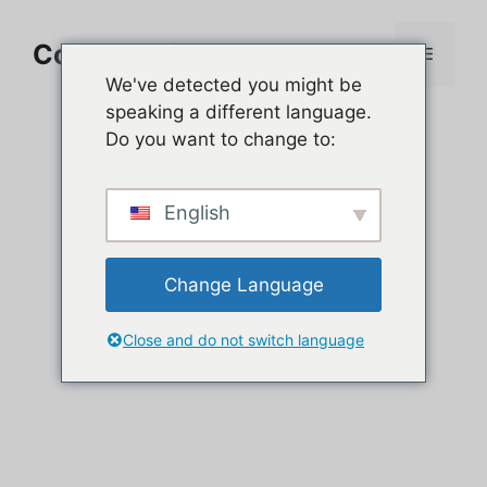
Aller
au
Comment jouer sur PC
Menu
contenu
We've detected you might be
speaking a different language.
Do you want to change to:
English
Change Language
Close and do not switch language