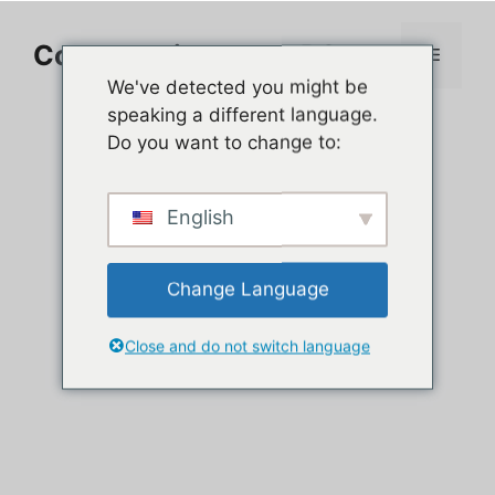
Aller
au
Comment jouer sur PC
Menu
contenu
We've detected you might be
speaking a different language.
Do you want to change to:
English
Change Language
Close and do not switch language