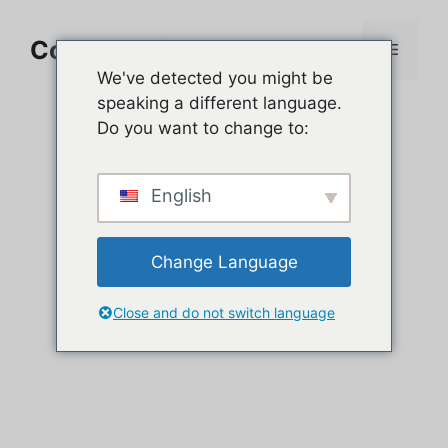
Aller
au
Comment jouer sur PC
Menu
contenu
We've detected you might be
speaking a different language.
Do you want to change to:
English
Change Language
Close and do not switch language