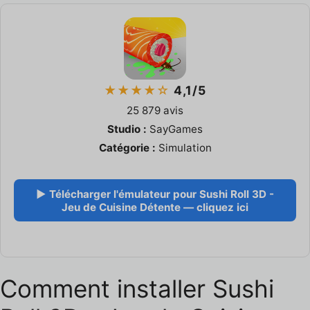
★★★★☆
4,1/5
25 879 avis
Studio :
SayGames
Catégorie :
Simulation
▶ Télécharger l'émulateur pour Sushi Roll 3D -
Jeu de Cuisine Détente — cliquez ici
Comment installer Sushi