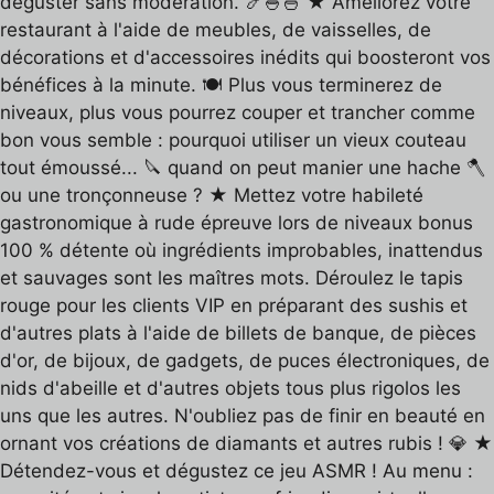
déguster sans modération. 🍤🍚🍜 ★ Améliorez votre
restaurant à l'aide de meubles, de vaisselles, de
décorations et d'accessoires inédits qui boosteront vos
bénéfices à la minute. 🍽️ Plus vous terminerez de
niveaux, plus vous pourrez couper et trancher comme
bon vous semble : pourquoi utiliser un vieux couteau
tout émoussé... 🔪 quand on peut manier une hache 🪓
ou une tronçonneuse ? ★ Mettez votre habileté
gastronomique à rude épreuve lors de niveaux bonus
100 % détente où ingrédients improbables, inattendus
et sauvages sont les maîtres mots. Déroulez le tapis
rouge pour les clients VIP en préparant des sushis et
d'autres plats à l'aide de billets de banque, de pièces
d'or, de bijoux, de gadgets, de puces électroniques, de
nids d'abeille et d'autres objets tous plus rigolos les
uns que les autres. N'oubliez pas de finir en beauté en
ornant vos créations de diamants et autres rubis ! 💎 ★
Détendez-vous et dégustez ce jeu ASMR ! Au menu :