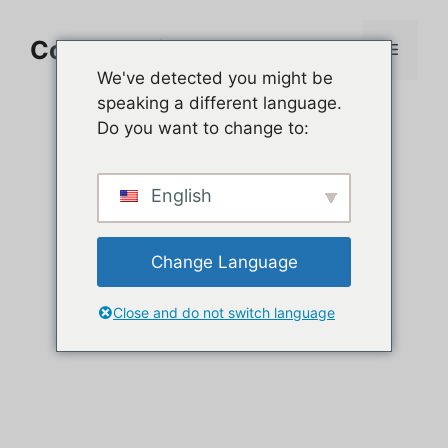
Aller
au
Comment jouer sur PC
Menu
contenu
We've detected you might be
speaking a different language.
Do you want to change to:
English
Change Language
Close and do not switch language