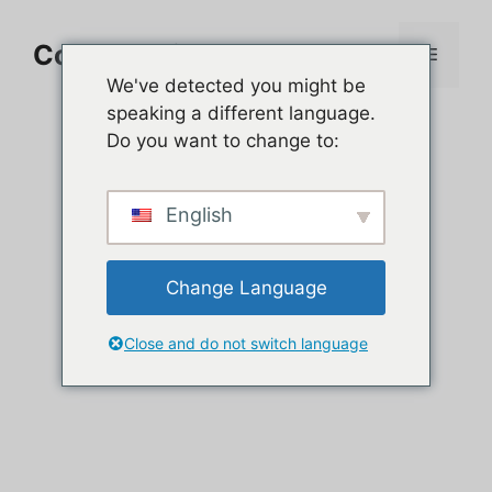
Aller
au
Comment jouer sur PC
Menu
contenu
We've detected you might be
speaking a different language.
Do you want to change to:
English
Change Language
Close and do not switch language