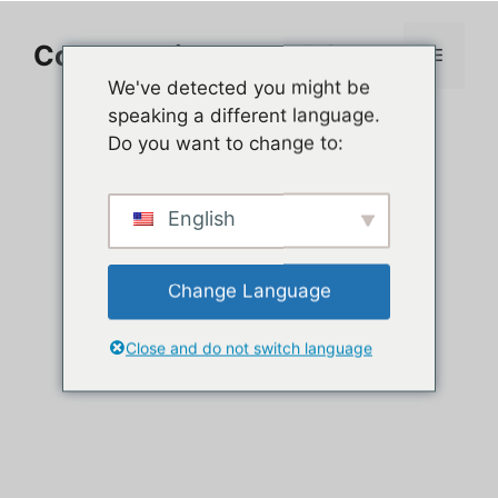
Aller
au
Comment jouer sur PC
Menu
contenu
We've detected you might be
speaking a different language.
Do you want to change to:
English
Change Language
Close and do not switch language