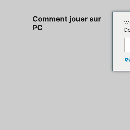
Aller
au
Accueil
Comment jouer sur
contenu
We
PC
Do
Contac