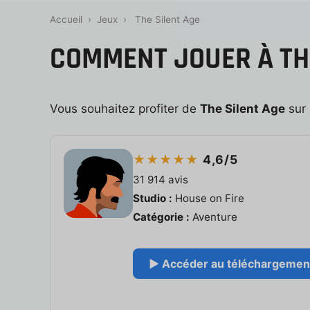
Accueil
›
Jeux
›
The Silent Age
COMMENT JOUER À THE
Vous souhaitez profiter de
The Silent Age
sur 
★★★★★
4,6/5
31 914 avis
Studio :
House on Fire
Catégorie :
Aventure
▶ Accéder au téléchargement 