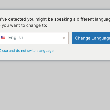
Jeu mobile, la liste de nos tutos
Les jeux mobiles du
've detected you might be speaking a different langua
 you want to change to:
t
English
Change Languag
Close and do not switch language