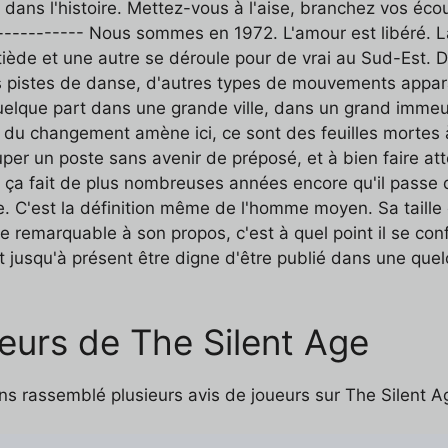
 dans l'histoire. Mettez-vous à l'aise, branchez vos éco
------------ Nous sommes en 1972. L'amour est libéré. L
tiède et une autre se déroule pour de vrai au Sud-Est. D
 les pistes de danse, d'autres types de mouvements appa
Quelque part dans une grande ville, dans un grand imm
t du changement amène ici, ce sont des feuilles mortes à
cuper un poste sans avenir de préposé, et à bien faire a
t ça fait de plus nombreuses années encore qu'il passe d
ire. C'est la définition même de l'homme moyen. Sa taill
ste remarquable à son propos, c'est à quel point il se 
it jusqu'à présent être digne d'être publié dans une que
eurs de The Silent Age
ns rassemblé plusieurs avis de joueurs sur The Silent A