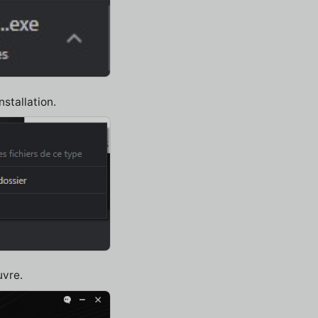
nstallation.
uvre.