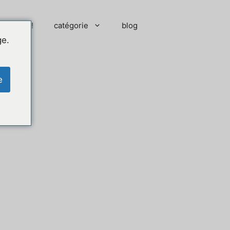
 moment !
catégorie
blog
ge.
e