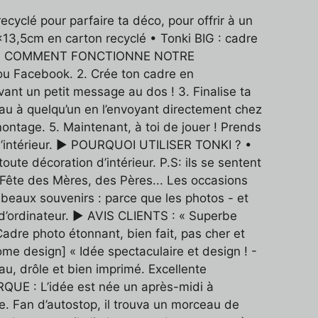
cyclé pour parfaire ta déco, pour offrir à un
x13,5cm en carton recyclé • Tonki BIG : cadre
iser ► COMMENT FONCTIONNE NOTRE
ou Facebook. 2. Crée ton cadre en
vant un petit message au dos ! 3. Finalise ta
u à quelqu’un en l’envoyant directement chez
ontage. 5. Maintenant, à toi de jouer ! Prends
 d’intérieur. ► POURQUOI UTILISER TONKI ? •
te décoration d’intérieur. P.S: ils se sentent
, Fête des Mères, des Pères... Les occasions
s beaux souvenirs : parce que les photos - et
 d’ordinateur. ► AVIS CLIENTS : « Superbe
adre photo étonnant, bien fait, pas cher et
me design] « Idée spectaculaire et design ! -
eau, drôle et bien imprimé. Excellente
RQUE : L’idée est née un après-midi à
ute. Fan d’autostop, il trouva un morceau de