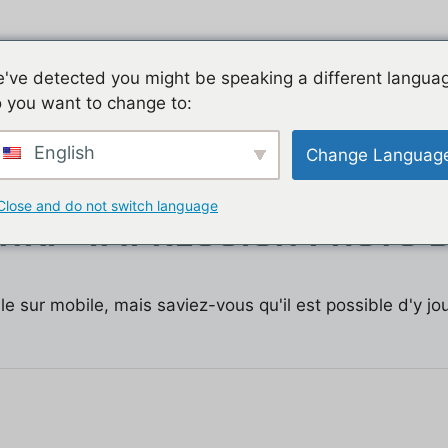
Jeu mobile, la liste de nos tutos
Les jeux mobiles du
've detected you might be speaking a different langua
 you want to change to:
t
English
Change Languag
Close and do not switch language
KI - IMPRESSION PHOTO D
le sur mobile, mais saviez-vous qu'il est possible d'y j