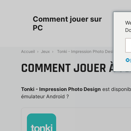
Aller
au
Accueil
Comment jouer sur
contenu
We
PC
Do
Contac
Accueil
›
Jeux
›
Tonki - Impression Photo Design
COMMENT JOUER À TON
Tonki - Impression Photo Design
est disponib
émulateur Android ?