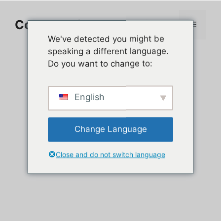
Aller
au
Comment jouer sur PC
Menu
contenu
We've detected you might be
speaking a different language.
Do you want to change to:
English
Change Language
Close and do not switch language