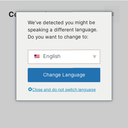
Aller
au
Comment jouer sur PC
Menu
contenu
We've detected you might be
speaking a different language.
Do you want to change to:
English
Change Language
Close and do not switch language