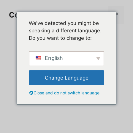
Aller
au
Comment jouer sur PC
Menu
contenu
We've detected you might be
speaking a different language.
Do you want to change to:
English
Change Language
Close and do not switch language