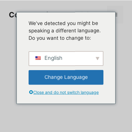
Aller
au
Comment jouer sur PC
Menu
contenu
We've detected you might be
speaking a different language.
Do you want to change to:
English
Change Language
Close and do not switch language