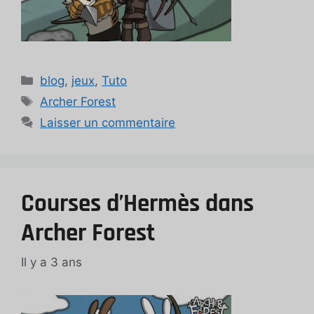
Catégories
blog
,
jeux
,
Tuto
Étiquettes
Archer Forest
Laisser un commentaire
Courses d’Hermès dans
Archer Forest
Il y a 3 ans