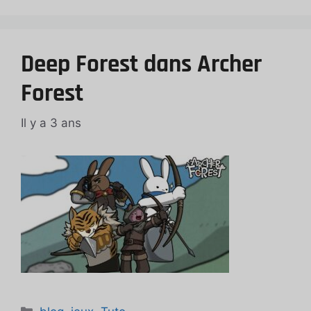
Deep Forest dans Archer
Forest
Il y a 3 ans
Catégories