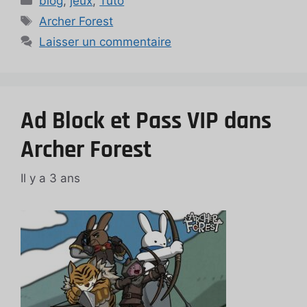
blog
,
jeux
,
Tuto
Étiquettes
Archer Forest
Laisser un commentaire
Ad Block et Pass VIP dans
Archer Forest
Il y a 3 ans