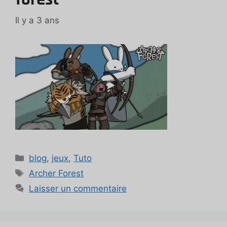
Il y a 3 ans
Catégories
blog
,
jeux
,
Tuto
Étiquettes
Archer Forest
Laisser un commentaire