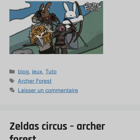
Catégories
blog
,
jeux
,
Tuto
Étiquettes
Archer Forest
Laisser un commentaire
Zeldas circus – archer
forest