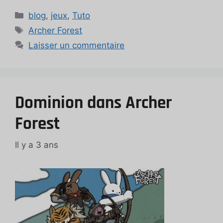
Catégories
blog
,
jeux
,
Tuto
Étiquettes
Archer Forest
Laisser un commentaire
Dominion dans Archer
Forest
Il y a 3 ans