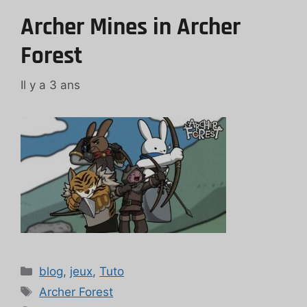
Archer Mines in Archer
Forest
Il y a 3 ans
Catégories
blog
,
jeux
,
Tuto
Étiquettes
Archer Forest