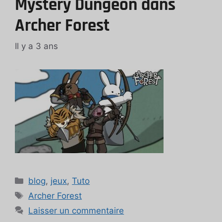
Mystery Dungeon dans
Archer Forest
Il y a 3 ans
Catégories
blog
,
jeux
,
Tuto
Étiquettes
Archer Forest
Laisser un commentaire