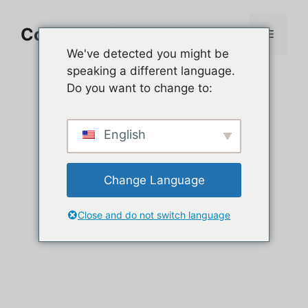
Aller
au
Comment jouer sur PC
Menu
contenu
We've detected you might be
speaking a different language.
Do you want to change to:
English
Change Language
Close and do not switch language