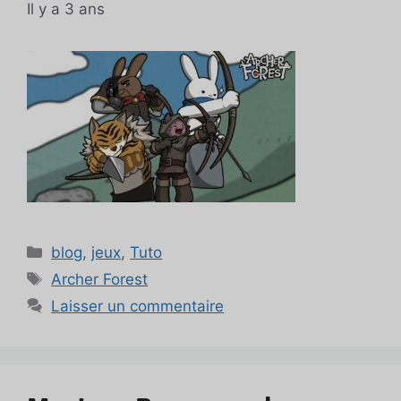
Il y a 3 ans
Catégories
blog
,
jeux
,
Tuto
Étiquettes
Archer Forest
Laisser un commentaire