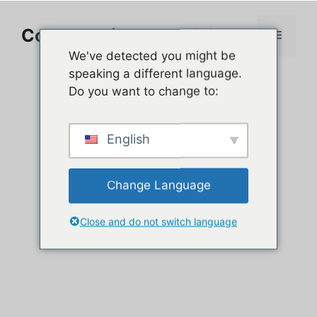
Aller
au
Comment jouer sur PC
Menu
contenu
We've detected you might be
speaking a different language.
Do you want to change to:
English
Change Language
Close and do not switch language