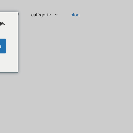
 moment !
catégorie
blog
ge.
e