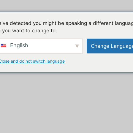
Jeu mobile, la liste de nos tutos
Les jeux mobiles du
've detected you might be speaking a different langua
 you want to change to:
t
English
Change Languag
Close and do not switch language