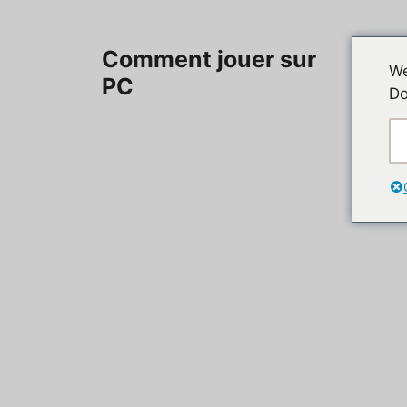
Aller
au
Accueil
Comment jouer sur
contenu
We
PC
Do
Contac